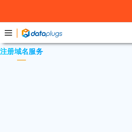
主页
»
知识库
»
cPanel 设置
或
域名管理
» 注册域名服务
注册域名服务
我们暂时未有提供单独购买域名服务。
我们可为您注册不同种类的域同，您可选择我们
任何的寄存服务同时注册域名。
< 返回知识库