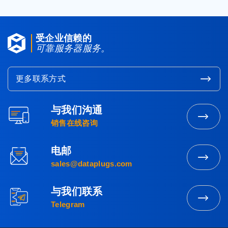
受企业信赖的
可靠服务器服务。
更多联系方式
与我们沟通
联
销售在线咨询
系
营
电邮
业
发
sales@dataplugs.com
部
送
电
与我们联系
邮
立
Telegram
即
联