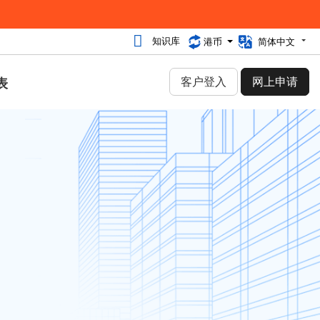
知识库
港币
简体中文
客户登入
网上申请
表
9 月 11 日
能正常
类别
网络安全 (30)
04」
虚拟主机 (25)
站放弃
独立服务器 (288)