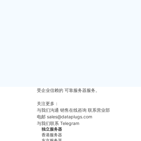
更多资料。
主页
»
最新消息
»
虚拟主机
|
独立服务器
»
发布网站清
Post navigation
片段重温：「一带一路」如何影响亚太地区的数
受企业信赖的
可靠服务器服务。
更多联系方式
关注更多：
与我们沟通
销售在线咨询
联系营业部
电邮
sales@dataplugs.com
发送电邮
与我们联系
Telegram
立即联系
独立服务器
香港服务器
东京服务器