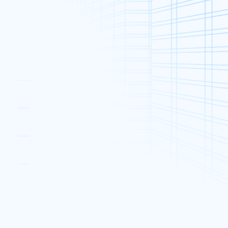
促销 (49)
了关键
公告和活动 (52)
ta
行业资讯 (90)
 带来
而且每
热门帖文
的网站
中。
香港贸发局创业日2016
Reminder
站上不
2016 年 5 月 12 日
双11全民疯抢 独立服务器优惠
2018 年 11 月 5 日
站可显
多线通支持乐施毅行者2018
流动装
2018 年 11 月 9 日
及更合
发布网站清单：发布网站前必须
检查的10件事
2018 年 9 月 11 日
以便您
多线通推出官方T恤
2015 年 5 月 3 日