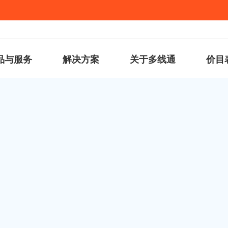
品与服务
解决方案
关于多线通
价目
2018 年 
查的10件事
保网站内容正确无误。紧记亦要检查所有连结，图像和表单是否
会显示「404」 。我们建议应建立自订的 404 页面，当「4
他可能感兴趣的页面上。这可增强用户体验，并减少中途退出网