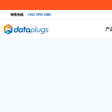
销售热线
+852 3959 1888
产
虚拟主机
|
独立服务器
发布网站清单：发布网站前必须检
1. 检查每个页面
首先，您需要检查清楚网站的每一个页面，确
有效地运作。
2.自订 404 页面
当用户请求浏览一个不存在的页面时，浏览器页面
出现时可帮助用户返回主页，或引导他们到其
浏览。