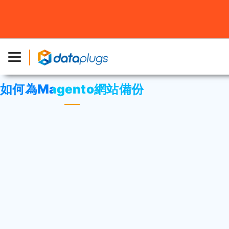
主頁
»
資料庫
»
第三方應用程序
或
Magento
» 如何為
Magento網站備份
如何為Magento網站備份
保護您的Magento網站的資訊安全和預防災
難。
在進行任何大改動前，備份是必不可少的。如果
出現了必然破壞或刪除重要數據的問題，已有的
備份可以幫助你輕鬆地恢復您的Magento網