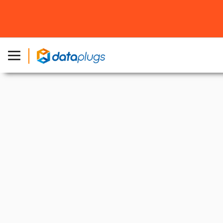
主页
»
产品
»
Plesk 独立服务器
»
LAX-5115-10-64
洛杉矶裸金属伺服器租用
英特尔® 至强® 金牌5115
为不同企业而设的独立服务器方案
立即开启您的服务器