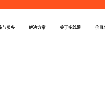
品与服务
解决方案
关于多线通
价目
主页
»
关于多线通
关于Dataplugs 多线通
多线通是亚洲地区寄存方案供应商的先驱