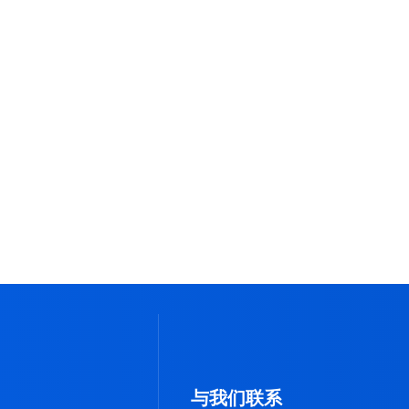
挑战
服务器的可靠运行。多线通拥有更加高品质的网络性
求。 多线通承诺将提供更加专业、优质、全天候的技
们不懈的追求。
与我们联系