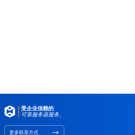
你提出想法，我们来解决
多线通为您提供性价比更高、品质更好的产品，并且为用户
完善的解决方案。我们将为您的业务目标量身定制策略，提
案。凭借我们直观易用的网上平台，客户可以更加直接、轻
器。多线通致力于为您提供最好的解决方案。
受企业信赖的
可靠服务器服务。
更多联系方式