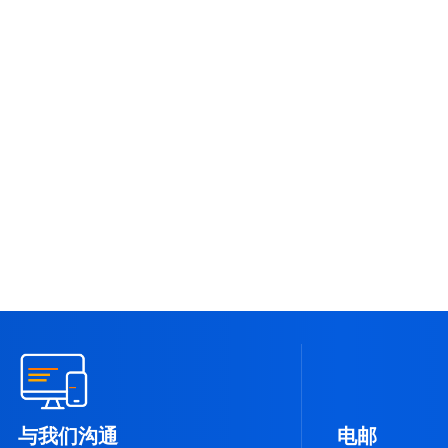
我们帮您解决最严苛的
提供卓越的服务和更加
我们竭尽全力确保您网站和
供专业的服务和解决方
能，以满足最苛刻的服务需
松地管理他们的服务
术支持，因为您的满意是我
与我们沟通
电邮