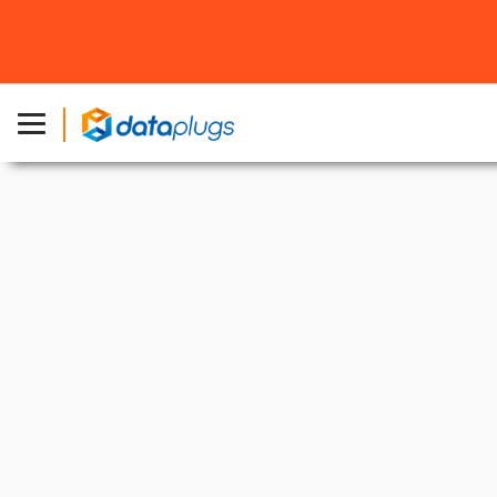
主页
»
产品
»
香港服务器
»
HKG-2386-6-32
香港裸金属服务器
英特尔® 至强® E-2386G
为不同企业而设的独立服务器方案
立即开启您的服务器