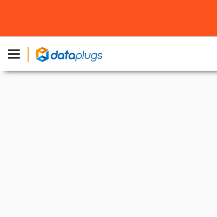
主页
»
产品
»
香港服务器
»
HKG-9554-128-128
香港裸金属伺服器租用
2 x AMD EPYC™ 9554
为不同企业而设的独立服务器方案
立即开启您的服务器