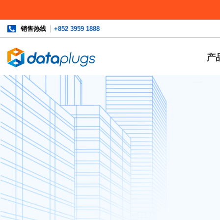
销售热线
+852 3959 1888
产