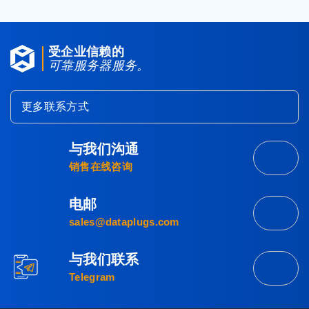
受企业信赖的
可靠服务器服务。
更多联系方式
与我们沟通
联
销售在线咨询
系
营
电邮
业
发
sales@dataplugs.com
部
送
电
与我们联系
邮
立
Telegram
即
联