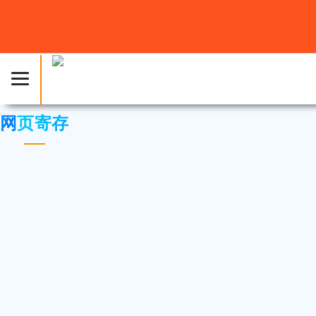
主页
»
知识库
» 网页寄存
网页寄存
WordPress安装 SSL凭证保护你的网域
使用 cPanel 多PHP INI 编辑器调整 php.ini 参数
如何登入 cPanel 控制面版
什么是 inode?