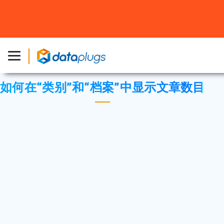
主页
»
知识库
»
第三方应用程序
或
WordPress
» 如何在“类
别”和“档案”中显示文章数目
如何在“类别”和“档案”中显示文章数目
“分类”页面中显示了帖子链接，“档案”页面中也
根据月份把链接分组。
默认情况下，类别和几个月只名称显示在菜单
中。
如果你想显示的职位数在每个类别/月，您可以
通过编辑窗口小部件的选项做到这一点。