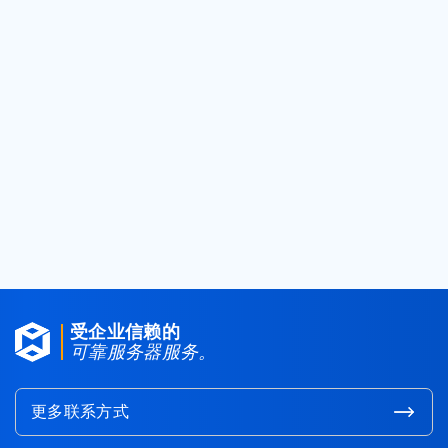
要编辑WordPress的类别和档案，您必须首先
登录到管理面板，
进入状态面板 > 小工具子面板。你会看到在部
件领域（一个侧栏或页脚）的一个列出的两个部
件。
点击旁边的每个部件的名称的箭头。标记表示显
示职位数的复选框，并点击保存按钮。
然后点击刷新按钮。文章数目将显示在括号中。
< 返回知识库
受企业信赖的
可靠服务器服务。
更多联系方式