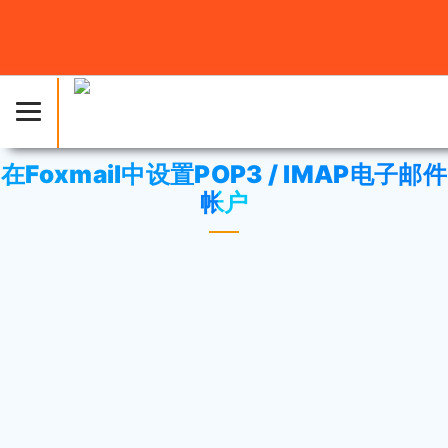
主页
»
知识库
»
cPanel 设置
或
电邮
» 在Foxmail中设置
POP3 / IMAP电子邮件帐户
在Foxmail中设置POP3 / IMAP电子邮件
帐户
开启Foxmail。选择“帐户设置”。
在“帐户”选项中，点击“新增”。
输入您的完整的电子邮件地址（例如，