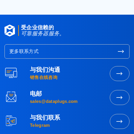
受企业信赖的
可靠服务器服务。
更多联系方式
与我们沟通
联
销售在线咨询
系
营
电邮
业
发
sales@dataplugs.com
部
送
电
与我们联系
邮
立
Telegram
即