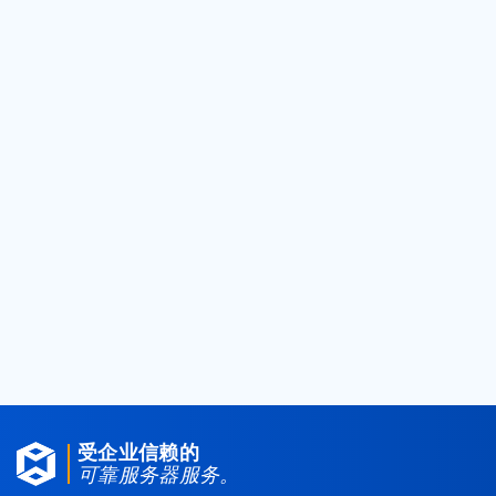
勾选
“允许直接要求”
如您容许别人在浏览
器中输入受保护档案的URL。
输入您将要求重新导向至的网址。
点击
“提交”
。
如要停止盗链保护，点击
“停用”
。
< 返回知识库
受企业信赖的
可靠服务器服务。