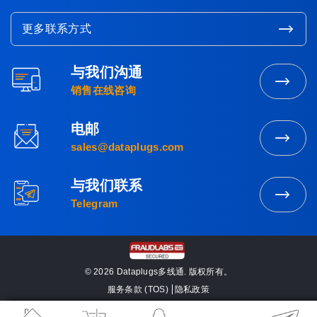
更多联系方式
与我们沟通
联
销售在线咨询
系
营
电邮
业
发
sales@dataplugs.com
部
送
电
与我们联系
邮
立
Telegram
即
联
系
© 2026 Dataplugs多线通. 版权所有。
服务条款 (TOS)
隐私政策