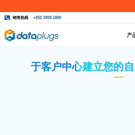
销售热线
+852 3959 1888
产
主页
»
知识库
»
域名管理
» 于客户中心建立您的自定义域名服务
于客户中心建立您的自
如果您透过 Dataplugs 申请专属
务器，例如 ns1.yourdomainname.c
司所提供的名称服务器。
登录
客户中心
。