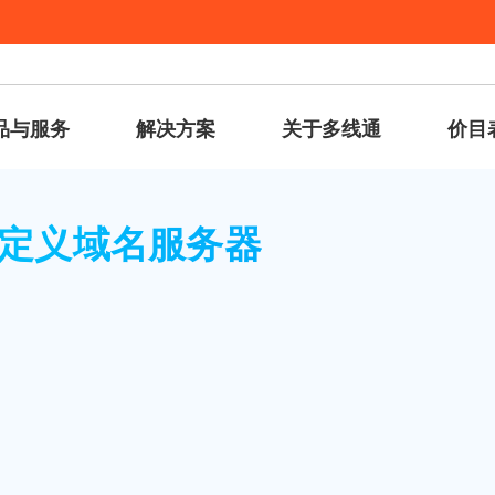
品与服务
解决方案
关于多线通
价目
器
定义域名服务器
伺服务器及域名，则可以在我们的客户中心注册 / 自定义自己的名称
om 和 ns2.yourdomainname.com，而毋需使用其他网页寄存