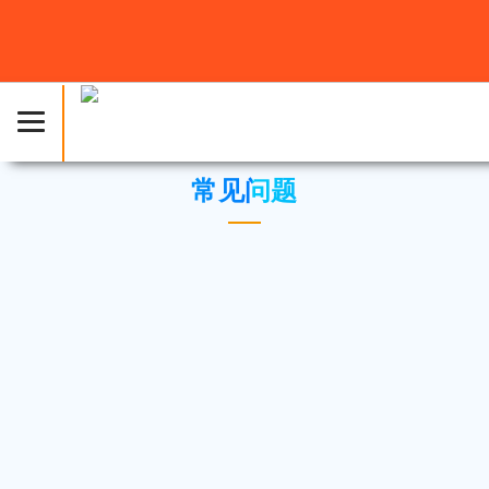
主页
»
知识库
» 常见问题
常见问题
注册时需要注册一个新的域名吗？是否可以用原
有域名？
域名注册费用包含在虚拟主机服务包的费用中
么？
付款后账户激活需要多长时间?