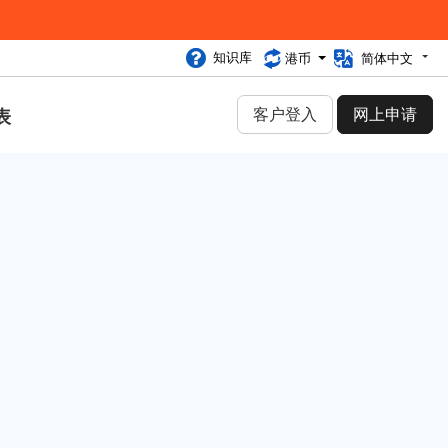
知识库
港币
简体中文
客户登入
网上申请
表
类别
网络安全 (30)
虚拟主机 (25)
独立服务器 (289)