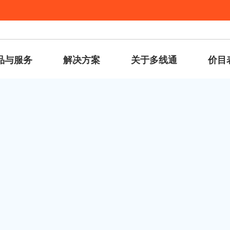
品与服务
解决方案
关于多线通
价目