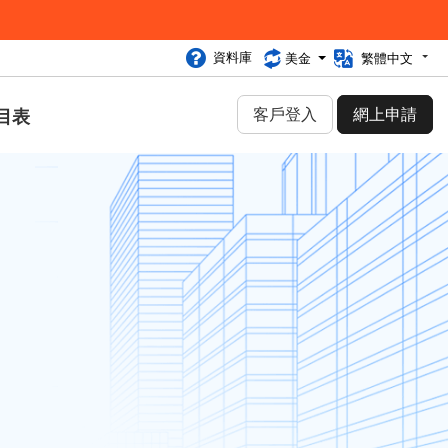
資料庫
美金
繁體中文
客戶登入
網上申請
目表
類別
網絡安全 (30)
行業資訊 (92)
網頁寄存 (27)