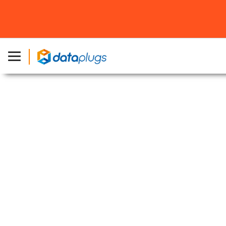
主頁
»
產品
»
1Gbps 專屬伺服器
1Gbps 專屬伺服器租用
不限流量專屬國際頻寬 充分應付嚴苛及高流量的工作
項目
集多間 Tier-1 網絡供應商的卓越網絡
指定專屬伺服器