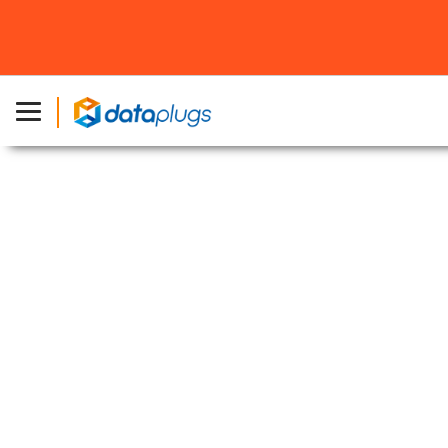
SSD網頁寄存計劃
極速網頁寄存方案 網站存取速度快3倍 更享高速頻
寬直連中國
現凡購買任何雲端網頁寄存計劃，即可
使用以下優惠碼在 .com / .com.hk /
.hk / .cn 網域類型尊享
首年最高半價優
惠
。優惠碼:
DomainHalf2026
* 條款及細則