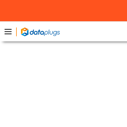
主頁
»
產品
»
CN2 專屬伺服器
CN2 專屬伺服器
採用最高級別 CN2 雙向直連通道連接中國大陸
香港、東京和洛杉磯CN2專屬伺服器保證穩定和超低
延遲，不受高峰期影響。
CN2 GIA (AS4809)
雙向回國優化直連線路