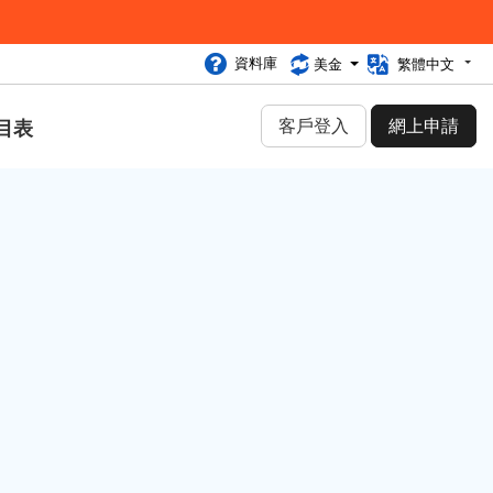
資料庫
美金
繁體中文
客戶登入
網上申請
目表
類別
網絡安全 (30)
行業資訊 (92)
網頁寄存 (27)