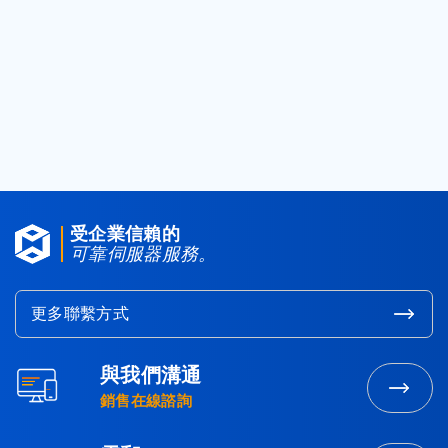
< 返回資料庫
受企業信賴的
可靠伺服器服務。
更多聯繫方式
與我們溝通
聯
銷售在線諮詢
繫
營