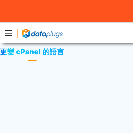
主頁
»
資料庫
»
cPanel 設定
或
cPanel 教學
» 更變 cPanel
的語言
更變 cPanel 的語言
點擊於右上角
“您的登入名稱”
，然後選擇
“變更語言”
。
選取您需要的語言然後點擊
“變更”
。