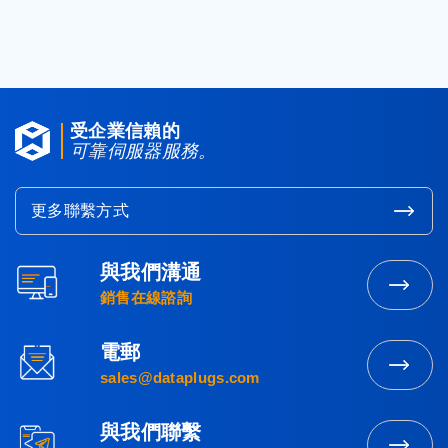
< 返回資料庫
受企業信賴的
可靠伺服器服務。
更多聯繫方式
與我們溝通
聯
銷售在線諮詢
繫
營
電郵
業
發
sales@dataplugs.com
部
送
電
與我們聯繫
郵
立