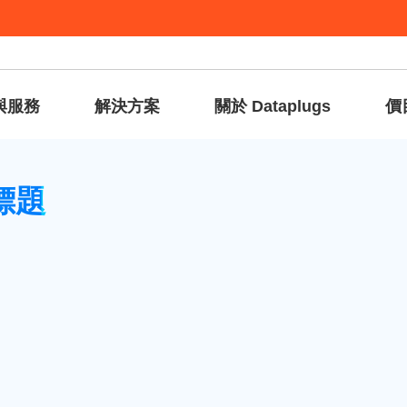
與服務
解決方案
關於 Dataplugs
價
ress的次標題
標題
標題通常顯示於網站標題之下。
”，並更改”標語”，然後按”儲存變更”。
Press 主題，可能需在另一個設定版面更改次標題。
< 返回資料庫