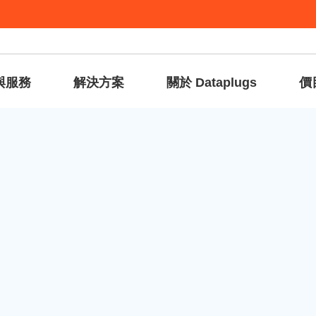
與服務
解決方案
關於 Dataplugs
價
應用程序安裝程序”
圖標。