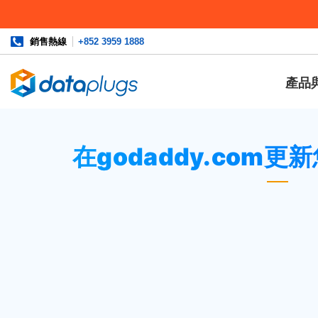
銷售熱線
+852 3959 1888
產品
主頁
»
資料庫
»
cPanel 設定
或
域名管理
» 在godaddy.co
在godaddy.com
到
http://www.godaddy.com
。
輸入您的用戶名稱及密碼，然後按“