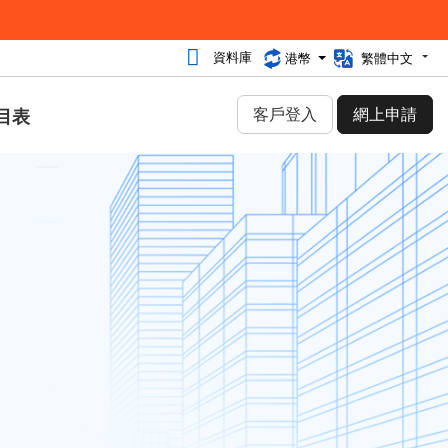
資料庫
港幣
繁體中文
客戶登入
網上申請
目表
類別
網絡安全 (30)
行業資訊 (92)
網頁寄存 (27)