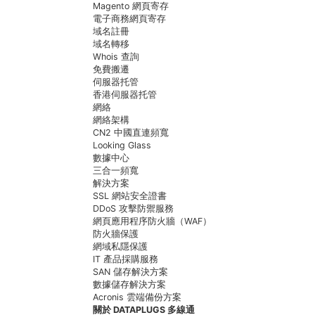
Magento 網頁寄存
電子商務網頁寄存
域名註冊
域名轉移
Whois 查詢
免費搬遷
伺服器托管
香港伺服器托管
網絡
網絡架構
CN2 中國直連頻寬
Looking Glass
數據中心
三合一頻寬
解決方案
SSL 網站安全證書
DDoS 攻擊防禦服務
網頁應用程序防火牆（WAF）
防火牆保護
網域私隱保護
IT 產品採購服務
SAN 儲存解決方案
數據儲存解決方案
Acronis 雲端備份方案
關於 DATAPLUGS 多線通