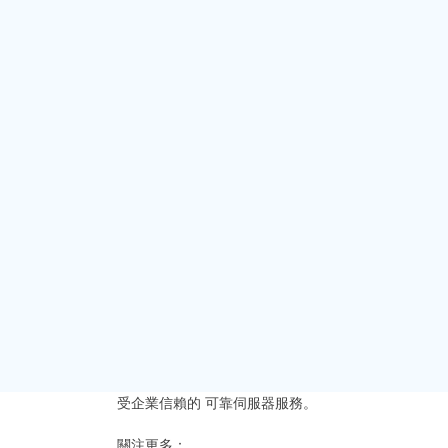
結語
日本專屬伺服器應用及日本伺服器商業應用託
商、遊戲到金融及 AI，當地基建結合強大安
專屬伺服器應用，有助奠定未來成功基礎。
如需度身定制
日本專屬伺服器應用方案
，歡迎
絡，發掘區內數碼增長新機遇。
主頁
»
最新消息
»
專屬伺服器
»
日本專屬伺服器最受
Post navigation
為國際企業精選最佳日本伺服器
受企業信賴的
可靠伺服器服務。
更多聯繫方式
關注更多：