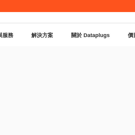
與服務
解決方案
關於 Dataplugs
價
主頁
»
產品
»
香港專屬伺服器
»
HKG-4244-6-32
香港裸金屬伺服器
AMD EPYC™ 4244P
為不同企業而設的專屬伺服器方案
立即開啟您的伺服器