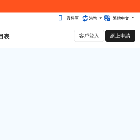
資料庫
港幣
繁體中文
客戶登入
網上申請
目表
類別
網絡安全 (30)
行業資訊 (92)
網頁寄存 (27)