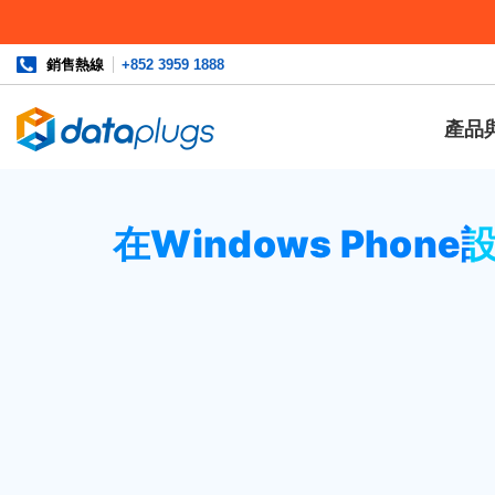
銷售熱線
+852 3959 1888
產品
主頁
»
資料庫
»
cPanel 設定
或
電郵
» 在Windows Phone設
在Windows Phon
設置電子郵件帳戶
在應用程式列表中，點擊“
設置
”，