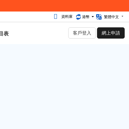
資料庫
港幣
繁體中文
客戶登入
網上申請
目表
搜尋資料庫
使用搜尋引擎。 您可能可以直
接找到答案, 更加節省您的時
間。