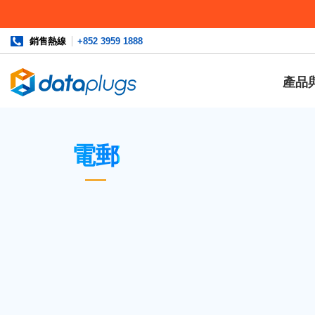
銷售熱線
+852 3959 1888
產品
主頁
»
資料庫
» 電郵
電郵
於Webmail設定自動回應程式
POP3與 IMAP的分別
甚麼是SMTP？